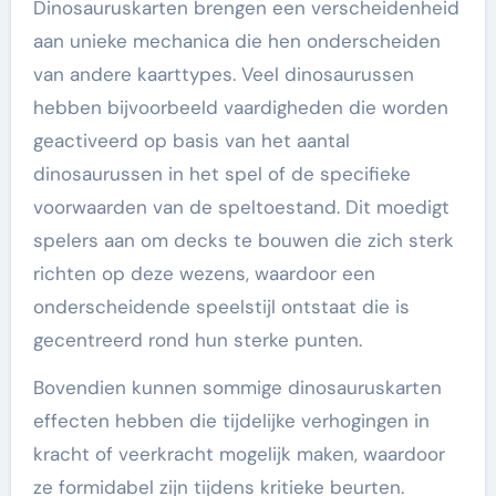
Dinosauruskarten brengen een verscheidenheid
aan unieke mechanica die hen onderscheiden
van andere kaarttypes. Veel dinosaurussen
hebben bijvoorbeeld vaardigheden die worden
geactiveerd op basis van het aantal
dinosaurussen in het spel of de specifieke
voorwaarden van de speltoestand. Dit moedigt
spelers aan om decks te bouwen die zich sterk
richten op deze wezens, waardoor een
onderscheidende speelstijl ontstaat die is
gecentreerd rond hun sterke punten.
Bovendien kunnen sommige dinosauruskarten
effecten hebben die tijdelijke verhogingen in
kracht of veerkracht mogelijk maken, waardoor
ze formidabel zijn tijdens kritieke beurten.