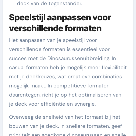
deck van de tegenstander.
Speelstijl aanpassen voor
verschillende formaten
Het aanpassen van je speelstijl voor
verschillende formaten is essentieel voor
succes met de Dinosaurussenuitbreiding. In
casual formaten heb je mogelijk meer flexibiliteit
met je deckkeuzes, wat creatieve combinaties
mogelijk maakt. In competitieve formaten
daarentegen, richt je op het optimaliseren van
je deck voor efficiëntie en synergie.
Overweeg de snelheid van het formaat bij het
bouwen van je deck. In snellere formaten, geef
prioriteit aan goedkope dinosaurussen en snelle