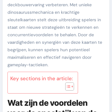
deckbouwervaring verbeteren. Met unieke
dinosaurussmechanica en krachtige
sleutelkaarten stelt deze uitbreiding spelers in
staat om nieuwe strategieën te verkennen en
concurrentievoordelen te behalen. Door de
vaardigheden en synergiën van deze kaarten te
begrijpen, kunnen spelers hun potentieel
maximaliseren en effectief navigeren door
gameplay-tactieken.
Key sections in the article:
Wat zijn de voordelen