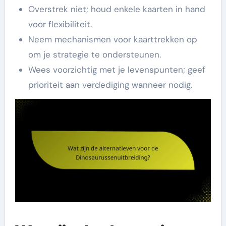
Overstrek niet; houd enkele kaarten in hand
voor flexibiliteit.
Neem mechanismen voor kaarttrekken op
om je strategie te ondersteunen.
Wees voorzichtig met je levenspunten; geef
prioriteit aan verdediging wanneer nodig.