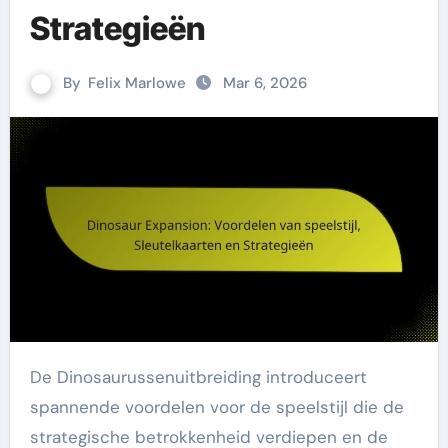
Strategieën
By
Felix Marlowe
Mar 6, 2026
De Dinosaurussenuitbreiding introduceert
spannende voordelen voor de speelstijl die de
strategische betrokkenheid verdiepen en de