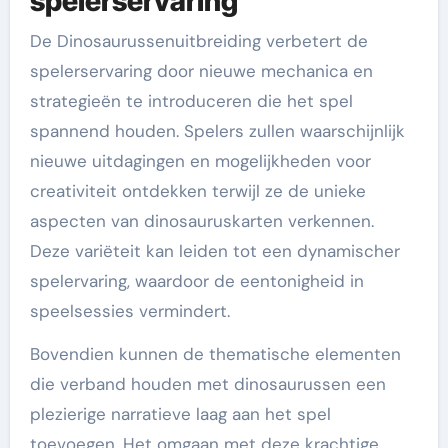
spelerservaring
De Dinosaurussenuitbreiding verbetert de
spelerservaring door nieuwe mechanica en
strategieën te introduceren die het spel
spannend houden. Spelers zullen waarschijnlijk
nieuwe uitdagingen en mogelijkheden voor
creativiteit ontdekken terwijl ze de unieke
aspecten van dinosauruskarten verkennen.
Deze variëteit kan leiden tot een dynamischer
spelervaring, waardoor de eentonigheid in
speelsessies vermindert.
Bovendien kunnen de thematische elementen
die verband houden met dinosaurussen een
plezierige narratieve laag aan het spel
toevoegen. Het omgaan met deze krachtige