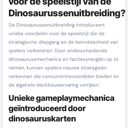
voor de speelstijl van de
Dinosaurussenuitbreiding?
De Dinosaurussenuitbreiding introduceert
unieke voordelen voor de speelstijl die de
strategische diepgang en de betrokkenheid van
spelers verbeteren. Door onderscheidende
dinosaurussmechanica en factiesynergiën op te
nemen, kunnen spelers nieuwe strategieën
verkennen die concurrentievoordelen bieden en
de algehele deckbouwervaring verrijken.
Unieke gameplaymechanica
geïntroduceerd door
dinosauruskarten