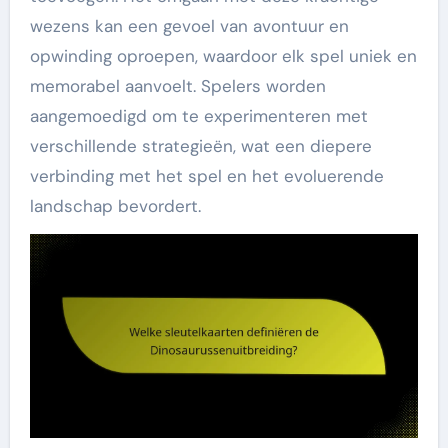
wezens kan een gevoel van avontuur en
opwinding oproepen, waardoor elk spel uniek en
memorabel aanvoelt. Spelers worden
aangemoedigd om te experimenteren met
verschillende strategieën, wat een diepere
verbinding met het spel en het evoluerende
landschap bevordert.