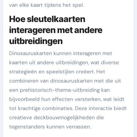
van elke kaart tijdens het spel.
Hoe sleutelkaarten
interageren met andere
uitbreidingen
Dinosauruskarten kunnen interageren met
kaarten uit andere uitbreidingen, wat diverse
strategieën en speelstijlen creëert. Het
combineren van dinosauruskarten met die uit
een prehistorisch-thema-uitbreiding kan
bijvoorbeeld hun effecten versterken, wat leidt
tot krachtige combinaties. Deze interactie biedt
creatieve deckbouwmogelijkheden die
tegenstanders kunnen verrassen.