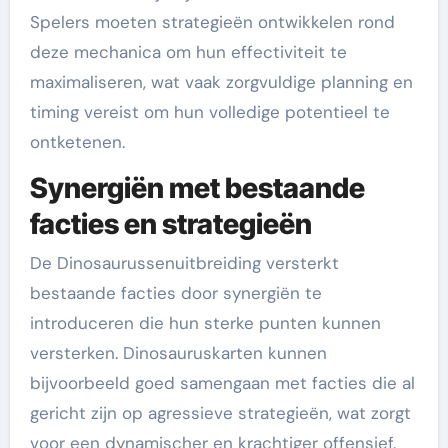
Spelers moeten strategieën ontwikkelen rond
deze mechanica om hun effectiviteit te
maximaliseren, wat vaak zorgvuldige planning en
timing vereist om hun volledige potentieel te
ontketenen.
Synergiën met bestaande
facties en strategieën
De Dinosaurussenuitbreiding versterkt
bestaande facties door synergiën te
introduceren die hun sterke punten kunnen
versterken. Dinosauruskarten kunnen
bijvoorbeeld goed samengaan met facties die al
gericht zijn op agressieve strategieën, wat zorgt
voor een dynamischer en krachtiger offensief.