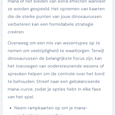
mana of het bieden van extra effecten wanneer
ze worden gespeeld. Het opnemen van kaarten
die de sterke punten van jouw dinosaurussen
verbeteren kan een formidabele strategie
creëren.
Overweeg om een mix van wezentypes op te
nemen om veelzijdigheid te waarborgen. Terwijl
dinosaurussen de belangrijkste focus zijn, kan
het toevoegen van ondersteunende wezens of
spreuken helpen om de controle over het bord
te behouden. Streef naar een gebalanceerde
mana-curve, zodat je opties hebt in elke fase
van het spel.
Neem rampkaarten op om je mana-