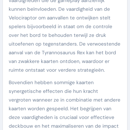
vaardigheden die de gameplay aanzienlijk
kunnen beïnvloeden. De vaardigheid van de
Velociraptor om aanvallen te ontwijken stelt
spelers bijvoorbeeld in staat om de controle
over het bord te behouden terwijl ze druk
uitoefenen op tegenstanders. De verwoestende
aanval van de Tyrannosaurus Rex kan het bord
van zwakkere kaarten ontdoen, waardoor er
ruimte ontstaat voor verdere strategieën.
Bovendien hebben sommige kaarten
synergetische effecten die hun kracht
vergroten wanneer ze in combinatie met andere
kaarten worden gespeeld. Het begrijpen van
deze vaardigheden is cruciaal voor effectieve
deckbouw en het maximaliseren van de impact