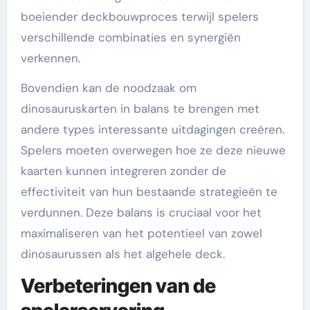
boeiender deckbouwproces terwijl spelers
verschillende combinaties en synergiën
verkennen.
Bovendien kan de noodzaak om
dinosauruskarten in balans te brengen met
andere types interessante uitdagingen creëren.
Spelers moeten overwegen hoe ze deze nieuwe
kaarten kunnen integreren zonder de
effectiviteit van hun bestaande strategieën te
verdunnen. Deze balans is cruciaal voor het
maximaliseren van het potentieel van zowel
dinosaurussen als het algehele deck.
Verbeteringen van de