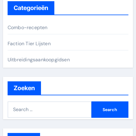
Categorieën
Combo-recepten
Faction Tier Lijsten
Uitbreidingsaankoopgidsen
Zoeken
S
e
a
r